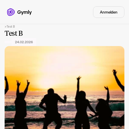
Gymly
Anmelden
>
Test B
Test B
24.02.2026