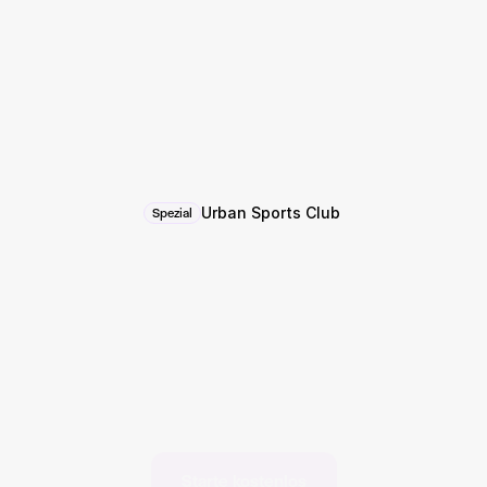
Urban Sports Club
Spezial
Nimm
noch
heute
Buchungen
an,
kostenlos.
Gymly ist darauf ausgelegt, dein täglicher 
Geschäftspartner zu sein. 
Spart dir Zeit und steigert deinen Umsatz.
Starte kostenlos