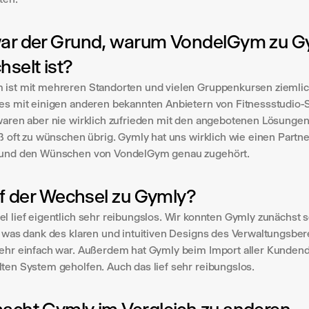
ar der Grund, warum VondelGym zu Gy
selt ist?
ist mit mehreren Standorten und vielen Gruppenkursen ziemlic
es mit einigen anderen bekannten Anbietern von Fitnessstudio-S
waren aber nie wirklich zufrieden mit den angebotenen Lösungen,
ß oft zu wünschen übrig. Gymly hat uns wirklich wie einen Partner
 und den Wünschen von VondelGym genau zugehört.
ef der Wechsel zu Gymly?
l lief eigentlich sehr reibungslos. Wir konnten Gymly zunächst se
, was dank des klaren und intuitiven Designs des Verwaltungsbere
ehr einfach war. Außerdem hat Gymly beim Import aller Kundend
ten System geholfen. Auch das lief sehr reibungslos.