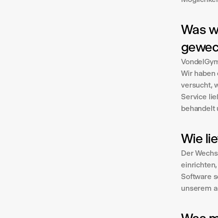
Was w
gewech
VondelGym 
Wir haben 
versucht, 
Service lie
behandelt
Wie li
Der Wechse
einrichten
Software s
unserem al