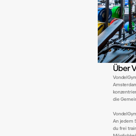
Über 
VondelGym 
Amsterdam 
konzentrie
die Gemein
VondelGym b
An jedem S
du frei tr
Möglichkei