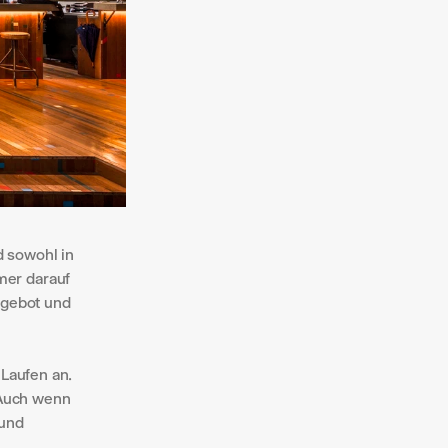
 sowohl in 
er darauf 
ngebot und 
Laufen an. 
Auch wenn 
und 