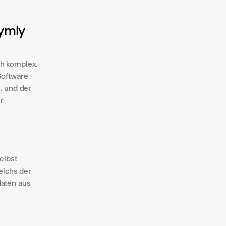
mly 
h komplex. 
oftware 
 und der 
 
lbst 
ichs der 
aten aus 