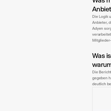
Was ma
Anbie
Die Logik 
Anbieter, 
Adyen sorg
verarbeite
Mitglieder-
Was is
waru
Die Bericht
gegeben ha
deutlich b