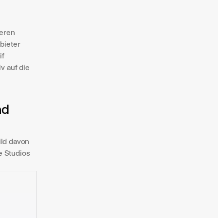
eren 
ieter 
f 
 auf die 
d 
ld davon 
 Studios 