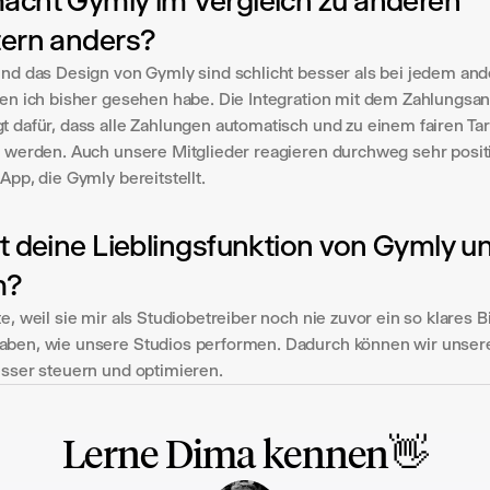
cht Gymly im Vergleich zu anderen 
tern anders?
und das Design von Gymly sind schlicht besser als bei jedem and
den ich bisher gesehen habe. Die Integration mit dem Zahlungsanb
t dafür, dass alle Zahlungen automatisch und zu einem fairen Tari
t werden. Auch unsere Mitglieder reagieren durchweg sehr positiv
App, die Gymly bereitstellt.
t deine Lieblingsfunktion von Gymly un
m?
e, weil sie mir als Studiobetreiber noch nie zuvor ein so klares Bi
ben, wie unsere Studios performen. Dadurch können wir unsere
esser steuern und optimieren.
Lerne Dima kennen👋