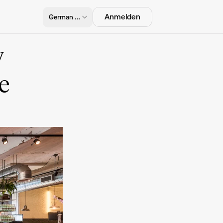
Select Language
Anmelden
German (Germany)
y
e